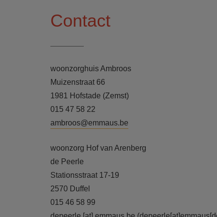
Contact
woonzorghuis Ambroos
Muizenstraat 66
1981 Hofstade (Zemst)
015 47 58 22
ambroos@emmaus.be
woonzorg Hof van Arenberg
de Peerle
Stationsstraat 17-19
2570 Duffel
015 46 58 99
depeerle
[at]
emmaus.be
(depeerle[at]emmaus[do