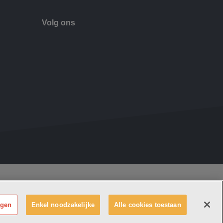
Volg ons
 Emmaüs maakt deel uit van
vzw Emmaüs
e zetel Edgard Tinellaan 1c, 2800 Mechelen
 0411 515 075, RPR Antwerpen (Mechelen)
ngen
Enkel noodzakelijke
Alle cookies toestaan