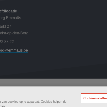
fdlocatie
org Emmaüs
rkt 27
eist-op-den-Berg
22 88 22
org@emmaus.be
Woonzorg
Maatschappelijk
kheidsverklaring
BE
Cookie-instelli
an van cookies op je apparaat. Cookies helpen de
tiek.