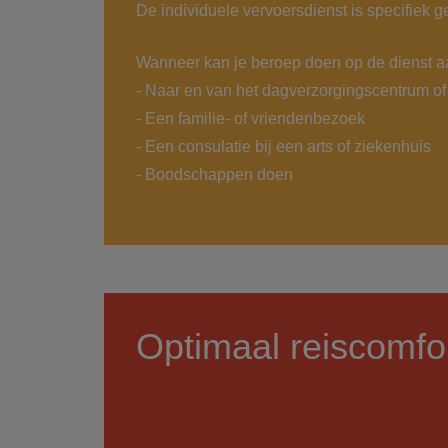
De individuele vervoersdienst is specifiek 
Wanneer kan je beroep doen op de dienst a
- Naar en van het dagverzorgingscentrum of
- Een familie- of vriendenbezoek
- Een consulatie bij een arts of ziekenhuis
- Boodschappen doen
Optimaal reiscomfo