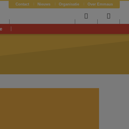
Contact
Nieuws
Organisatie
Over Emmaus
J
User
Searc
e
menu
menu