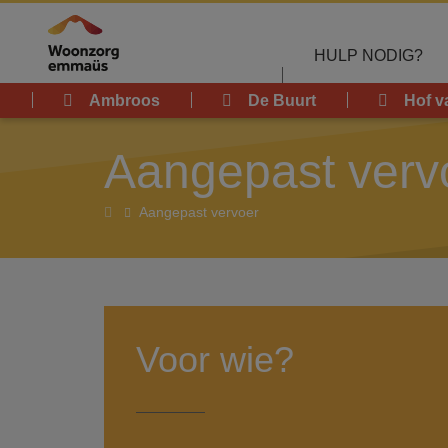
Overslaan en naar de inhoud gaan
HULP NODIG?
Ambroos
De Buurt
Hof v
Aangepast verv
Home
Aangepast vervoer
Voor wie?