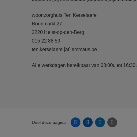
woonzorghuis Ten Kerselaere
Boonmarkt 27
2220 Heist-op-den-Berg
015 22 88 59
ten.kerselaere
[at]
emmaus.be
Alle werkdagen bereikbaar van 08:00u tot 16:30
Facebook
Linkedin
Twitter
E-mail
Deel deze pagina