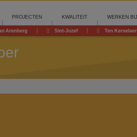
PROJECTEN
KWALITEIT
WERKEN BI
an Arenberg
Sint-Jozef
Ten Kerselaer
oer