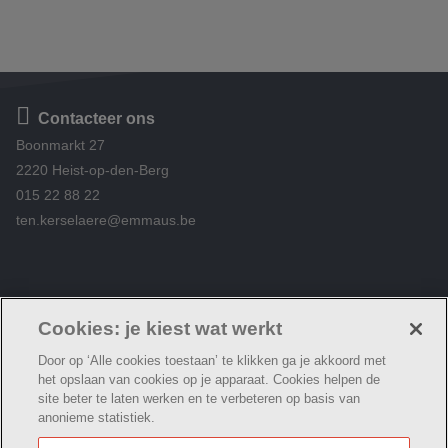
Contacteer ons
Boonmarkt 27
2220 Heist-op-den-Berg
015 22 88 22
ten.kerselaere@emmaus.be
Volg ons
https://www.facebook.com/WZHTenKerselaere
Cookies: je kiest wat werkt
Door op ‘Alle cookies toestaan’ te klikken ga je akkoord met
het opslaan van cookies op je apparaat. Cookies helpen de
site beter te laten werken en te verbeteren op basis van
anonieme statistiek.
© Woonzorg Emmaüs
Cookie verklaring
Privacybeleid