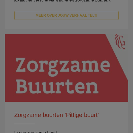
lokaal het verschil via warme en zorgzame buurten.
MEER OVER JOUW VERHAAL TELT!
Zorgzame buurten 'Pittige buurt'
In een zorgzame buurt…