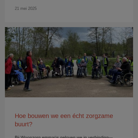
21 mei 2025
Hoe bouwen we een écht zorgzame
buurt?
Bij Woonzorg emmaüs geloven we in
verbinding
—