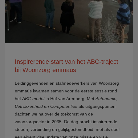
Inspirerende start van het ABC-traject
bij Woonzorg emmaüs
Leidinggevenden en stafmedewerkers van Woonzorg
emmaüs kwamen samen voor de eerste sessie rond
het
ABC-model
in Hof van Arenberg. Met
Autonomie,
Betrokkenheid en Competenties
als uitgangspunten
dachten we na over de toekomst van de
woonzorgsector in 2035. De dag bracht inspirerende
ideeën, verbinding en gelijkgestemdheid, met als doel
een eigentijdse update van onze missie en visie.