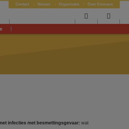
Contact
Nieuws
Organisatie
Over Emmaus
J
User
Searc
e
menu
menu
met infecties met besmettingsgevaar:
wat