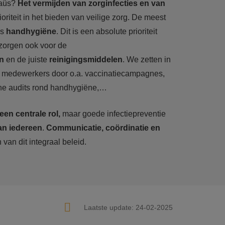
aüs?
Het vermijden van zorginfecties en van
ioriteit in het bieden van veilige zorg. De meest
is
handhygiëne
. Dit is een absolute prioriteit
zorgen ook voor de
n
en de juiste
reinigingsmiddelen
. We zetten in
 medewerkers door o.a. vaccinatiecampagnes,
ne audits rond handhygiëne,…
en centrale rol,
maar goede infectiepreventie
an iedereen
.
Communicatie, coördinatie en
 van dit integraal beleid.
Laatste update:
24-02-2025