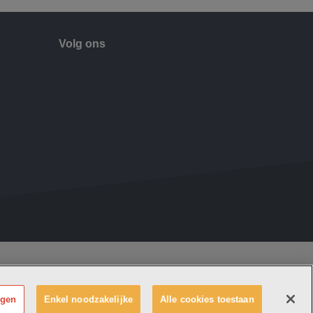
Volg ons
 Emmaüs maakt deel uit van
vzw Emmaüs
e zetel Edgard Tinellaan 1c, 2800 Mechelen
 0411 515 075, RPR Antwerpen (Mechelen)
ngen
Enkel noodzakelijke
Alle cookies toestaan