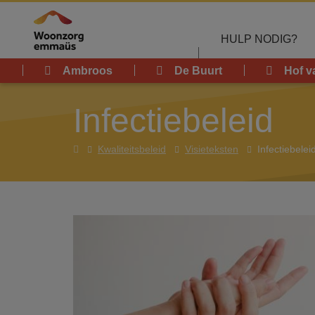
Overslaan en naar de inhoud gaan
HULP NODIG?
Ambroos
De Buurt
Hof v
Infectiebeleid
Home
Kwaliteitsbeleid
Visieteksten
Infectiebelei