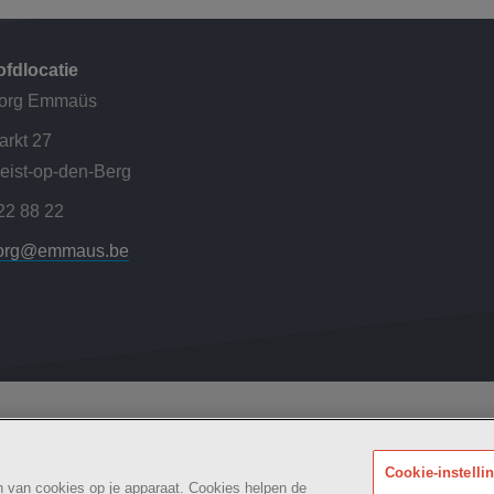
fdlocatie
org Emmaüs
rkt 27
eist-op-den-Berg
22 88 22
org@emmaus.be
Woonzorg
Maatschappelijk
kheidsverklaring
BE
Cookie-instelli
an van cookies op je apparaat. Cookies helpen de