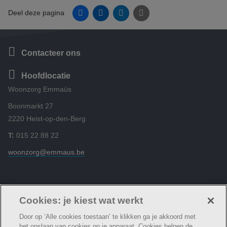
Facebook
Linkedin
Twitter
E-mail
Deel deze pagina
Contacteer ons
Hoofdlocatie
Woonzorg Emmaüs
Boonmarkt 27
2220 Heist-op-den-Berg
T:
015 22 88 22
woonzorg@emmaus.be
Volg ons
Cookies: je kiest wat werkt
Door op ‘Alle cookies toestaan’ te klikken ga je akkoord met
het opslaan van cookies op je apparaat. Cookies helpen de