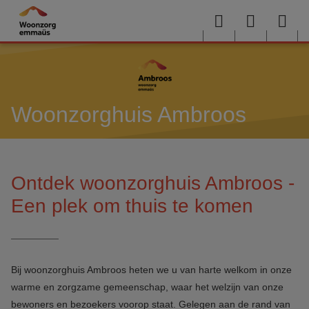
Overslaan en naar de inhoud gaan
Menu
User
Sea
menu
me
Woonzorghuis Ambroos
Ontdek woonzorghuis Ambroos -
Een plek om thuis te komen
Bij
woonzorghuis
Ambroos heten we u van harte welkom in onze
warme en zorgzame gemeenschap, waar het welzijn van onze
bewoners en bezoekers voorop staat. Gelegen aan de rand van