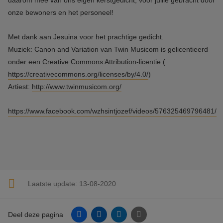
daarom mee van ons eigen kerstgedicht, voor jullie gebracht door
onze bewoners en het personeel!
Met dank aan Jesuina voor het prachtige gedicht.
Muziek: Canon and Variation van Twin Musicom is gelicentieerd
onder een Creative Commons Attribution-licentie (
https://creativecommons.org/licenses/by/4.0/
)
Artiest:
http://www.twinmusicom.org/
https://www.facebook.com/wzhsintjozef/videos/576325469796481/
Laatste update:
13-08-2020
Facebook
Linkedin
Twitter
E-mail
Deel deze pagina