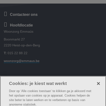
Contacteer ons
Hoofdlocatie
Woonzorg Emmaüs
Boonmarkt 27
2220 Heist-op-den-Berg
T:
015 22 88 22
woonzorg@emmaus.be
Volg ons
Cookies: je kiest wat werkt
Door op ‘Alle cookies toestaan’ te klikken ga je akkoord met
het opslaan van cookies op je apparaat. Cookies helpen de
site beter te laten werken en te verbeteren op basis van
anonieme statistiek.
© Woonzorg Emmaüs