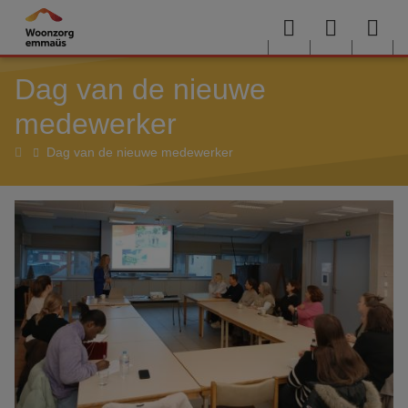
Overslaan en naar de inhoud gaan
Menu
User
Sea
Dag van de nieuwe
menu
me
medewerker
Home
Dag van de nieuwe medewerker