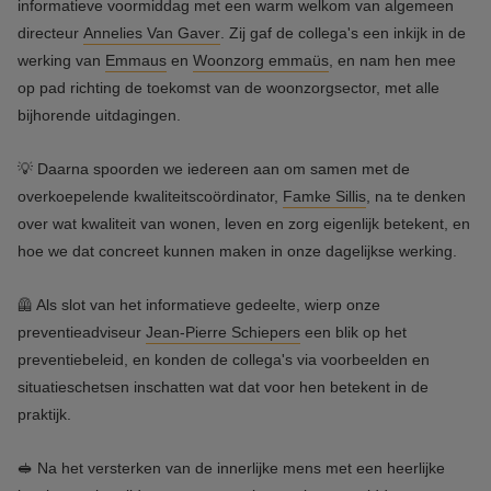
informatieve voormiddag met een warm welkom van algemeen
directeur
Annelies Van Gaver
. Zij gaf de collega's een inkijk in de
werking van
Emmaus
en
Woonzorg emmaüs
, en nam hen mee
op pad richting de toekomst van de woonzorgsector, met alle
bijhorende uitdagingen.
💡 Daarna spoorden we iedereen aan om samen met de
overkoepelende kwaliteitscoördinator,
Famke Sillis
, na te denken
over wat kwaliteit van wonen, leven en zorg eigenlijk betekent, en
hoe we dat concreet kunnen maken in onze dagelijkse werking.
🦺 Als slot van het informatieve gedeelte, wierp onze
preventieadviseur
Jean-Pierre Schiepers
een blik op het
preventiebeleid, en konden de collega's via voorbeelden en
situatieschetsen inschatten wat dat voor hen betekent in de
praktijk.
🥪 Na het versterken van de innerlijke mens met een heerlijke