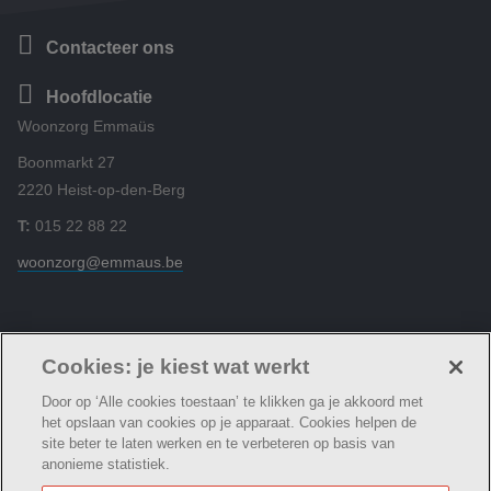
Contacteer ons
Hoofdlocatie
Woonzorg Emmaüs
Boonmarkt 27
2220 Heist-op-den-Berg
T:
015 22 88 22
woonzorg@emmaus.be
Volg ons
Cookies: je kiest wat werkt
Door op ‘Alle cookies toestaan’ te klikken ga je akkoord met
het opslaan van cookies op je apparaat. Cookies helpen de
site beter te laten werken en te verbeteren op basis van
anonieme statistiek.
© Woonzorg Emmaüs
Cookie verklaring
Privacybeleid