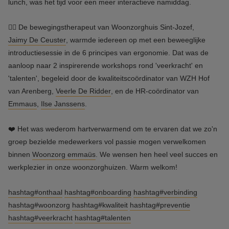
lunch, was het tijd voor een meer interactieve namiddag.
🏃‍♀️ De bewegingstherapeut van Woonzorghuis Sint-Jozef,
Jaimy De Ceuster
, warmde iedereen op met een beweeglijke
introductiesessie in de 6 principes van ergonomie. Dat was de
aanloop naar 2 inspirerende workshops rond 'veerkracht' en
'talenten', begeleid door de kwaliteitscoördinator van WZH Hof
van Arenberg,
Veerle De Ridder
, en de HR-coördinator van
Emmaus
,
Ilse Janssens
.
❤️ Het was wederom hartverwarmend om te ervaren dat we zo'n
groep bezielde medewerkers vol passie mogen verwelkomen
binnen
Woonzorg emmaüs
. We wensen hen heel veel succes en
werkplezier in onze woonzorghuizen. Warm welkom!
hashtag#onthaal
hashtag#onboarding
hashtag#verbinding
hashtag#woonzorg
hashtag#kwaliteit
hashtag#preventie
hashtag#veerkracht
hashtag#talenten