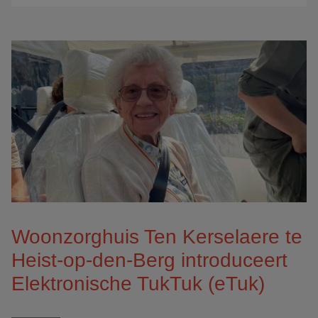
Woonzorghuis Ten Kerselaere te
Heist-op-den-Berg introduceert
Elektronische TukTuk (eTuk)