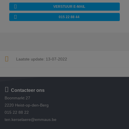
VERSTUUR E-MAIL
015 22 88 44
Laatste update:
13-07-2022
Contacteer ons
Boonmarkt 27
2220 Heist-op-den-Berg
015 22 88 22
ten.kerselaere@emmaus.be