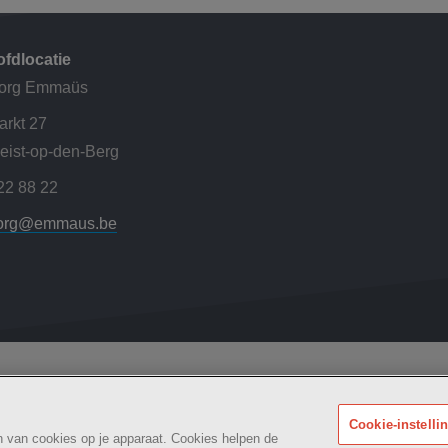
fdlocatie
org Emmaüs
rkt 27
eist-op-den-Berg
22 88 22
org@emmaus.be
Woonzorg
Maatschappelijk
kheidsverklaring
BE
Cookie-instelli
an van cookies op je apparaat. Cookies helpen de