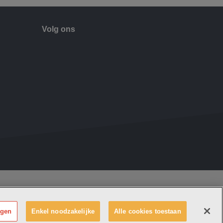
Volg ons
 Emmaüs maakt deel uit van
vzw Emmaüs
e zetel Edgard Tinellaan 1c, 2800 Mechelen
 0411 515 075, RPR Antwerpen (Mechelen)
ngen
Enkel noodzakelijke
Alle cookies toestaan