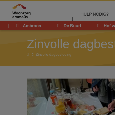
Overslaan en naar de inhoud gaan
HULP NODIG?
Ambroos
De Buurt
Hof v
Zinvolle dagbes
Home
Zinvolle dagbesteding