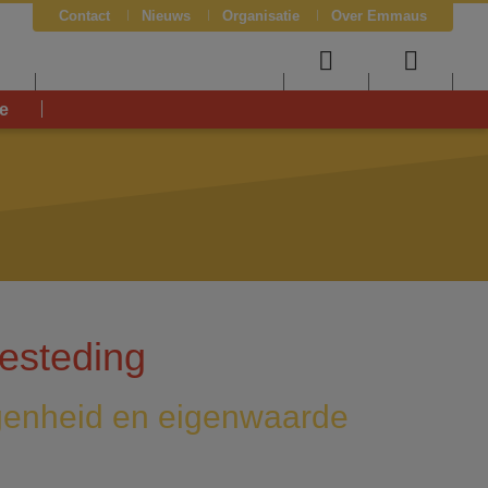
Contact
Nieuws
Organisatie
Over Emmaus
J
User
Searc
e
menu
menu
esteding
genheid en eigenwaarde