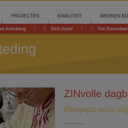
PROJECTEN
KWALITEIT
WERKEN BI
an Arenberg
Sint-Jozef
Ten Kerselaer
teding
ZINvolle dagb
Respect voor ei