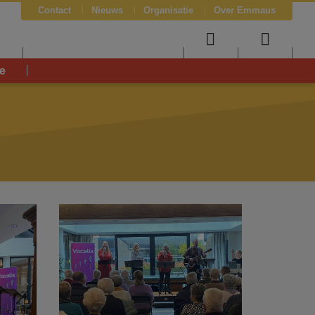
Contact
Nieuws
Organisatie
Over Emmaus
J
User
Searc
e
menu
menu