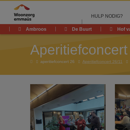
Overslaan en naar de inhoud gaan
HULP NODIG?
Ambroos
De Buurt
Hof v
Aperitiefconcert
Home
aperitiefconcert 26
Aperitiefconcert 26/11