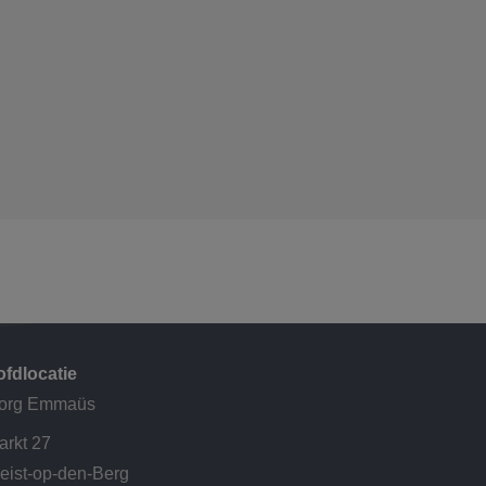
fdlocatie
org Emmaüs
rkt 27
eist-op-den-Berg