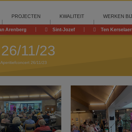
PROJECTEN
KWALITEIT
WERKEN BI
an Arenberg
Sint-Jozef
Ten Kerselaer
 26/11/23
Aperitiefconcert 26/11/23