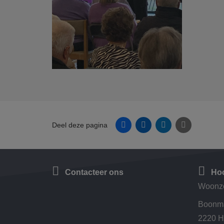
Facebook
Linkedin
Twitter
E-mail
Deel deze pagina
Contacteer ons
Hoo
Woonz
Boonma
2220 H