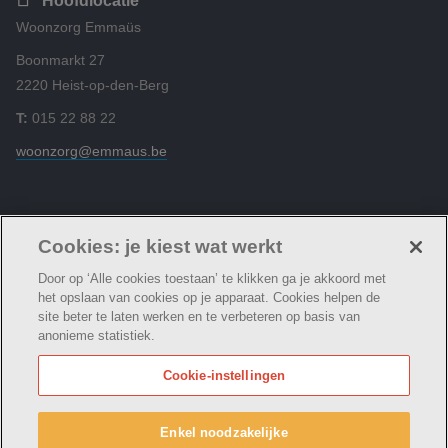
Hoofdlocatie
Woonzorg Emmaüs
Boonmarkt 27
2220 Heist-op-den-Berg
T:
015 22 88 22
woonzorg@emmaus.be
Volg ons
Cookies: je kiest wat werkt
Door op ‘Alle cookies toestaan’ te klikken ga je akkoord met
het opslaan van cookies op je apparaat. Cookies helpen de
site beter te laten werken en te verbeteren op basis van
anonieme statistiek.
© Woonzorg Emmaüs
Cookie verklaring
Privacybeleid
Cookie-instellingen
Webtoegankelijkheidsverklaring
Woonzorg Emmaüs maakt deel uit van
vzw Emmaüs
Enkel noodzakelijke
Maatschappelijke zetel Edgard Tinellaan 1c, 2800