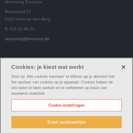
Woonzorg Emmaüs
Boonmarkt 27
2220 Heist-op-den-Berg
T:
015 22 88 22
woonzorg@emmaus.be
Volg ons
Cookies: je kiest wat werkt
Door op ‘Alle cookies toestaan’ te klikken ga je akkoord met
het opslaan van cookies op je apparaat. Cookies helpen de
site beter te laten werken en te verbeteren op basis van
anonieme statistiek.
© Woonzorg Emmaüs
Cookie verklaring
Privacybeleid
Cookie-instellingen
Webtoegankelijkheidsverklaring
Woonzorg Emmaüs maakt deel uit van
vzw Emmaüs
Enkel noodzakelijke
Maatschappelijke zetel Edgard Tinellaan 1c, 2800
Mechelen