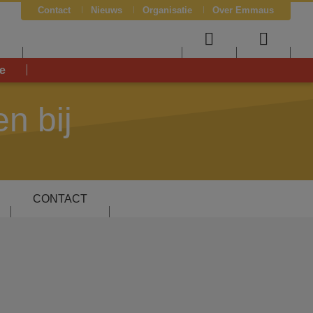
Contact
Nieuws
Organisatie
Over Emmaus
J
User
Searc
e
menu
menu
n bij
CONTACT