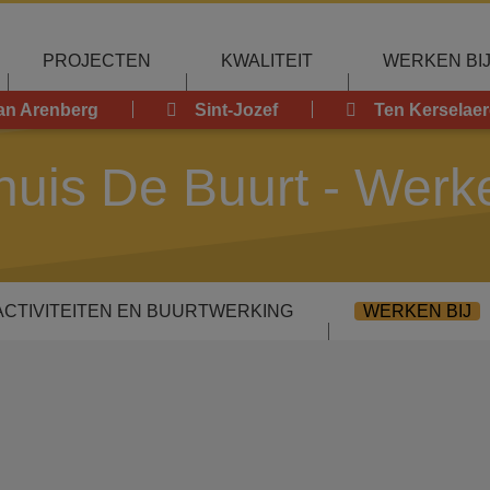
PROJECTEN
KWALITEIT
WERKEN BI
an Arenberg
Sint-Jozef
Ten Kerselaer
uis De Buurt - Werke
ACTIVITEITEN EN BUURTWERKING
WERKEN BIJ