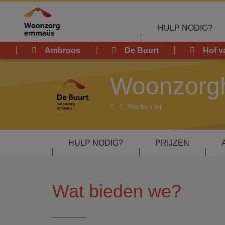
Overslaan en naar de inhoud gaan
HULP NODIG?
Ambroos
De Buurt
Hof v
Woonzorgh
Woonzorghuis
Werken bij
De
Buurt
HULP NODIG?
PRIJZEN
Wat bieden we?