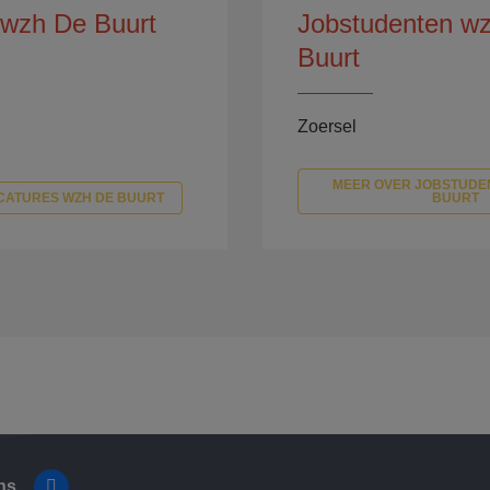
 wzh De Buurt
Jobstudenten w
Buurt
Zoersel
MEER OVER JOBSTUDE
CATURES WZH DE BUURT
BUURT
ns
https://www.facebook.com/wzcdebuurt/