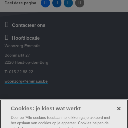
Facebook
Linkedin
Twitter
E-mail
Deel deze pagina
Contacteer ons
Hoofdlocatie
Woonzorg Emmaüs
Boonmarkt 27
2220 Heist-op-den-Berg
T:
015 22 88 22
woonzorg@emmaus.be
Volg ons
Cookies: je kiest wat werkt
Door op ‘Alle cookies toestaan’ te klikken ga je akkoord met
het opslaan van cookies op je apparaat. Cookies helpen de