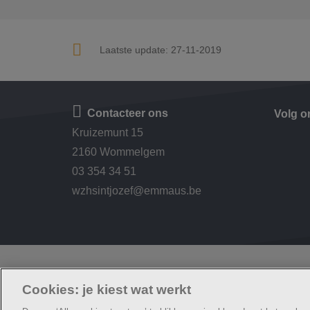
Laatste update:
27-11-2019
Contacteer ons
Volg o
Kruizemunt 15
2160 Wommelgem
03 354 34 51
wzhsintjozef@emmaus.be
© Woonzorg Emmaüs
Cookie verklaring
Privacybeleid
Webtoegankelij
Cookies: je kiest wat werkt