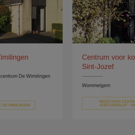
milingen
Centrum voor kort
Sint-Jozef
ncentrum De Wimilingen
Wommelgem
MEER OVER CENTR
 DE WIMILINGEN
KORTVERBLIJF - SI