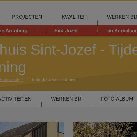
PROJECTEN
KWALITEIT
WERKEN BI
an Arenberg
Sint-Jozef
Ten Kerselaer
is Sint-Jozef - Tijde
ning
Hulp nodig?
Tijdelijke ondersteuning
ACTIVITEITEN
WERKEN BIJ
FOTO-ALBUM