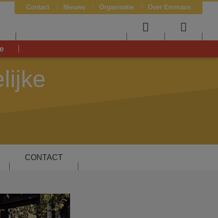
Contact
Nieuws
Organisatie
Over Emmaus
J
User
Searc
e
menu
menu
lijke
CONTACT