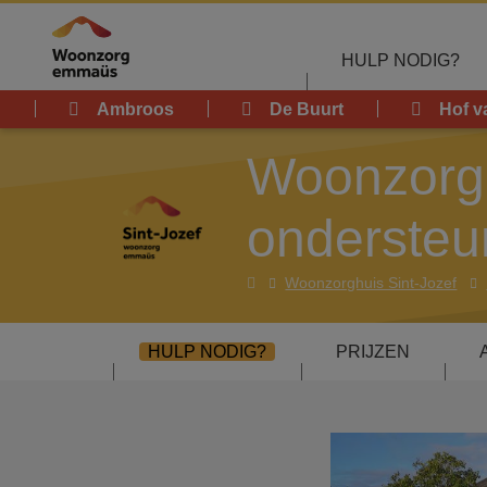
Overslaan en naar de inhoud gaan
HULP NODIG?
Ambroos
De Buurt
Hof v
Woonzorghu
ondersteu
woonzorghuizen
Woonzorghuis Sint-Jozef
HULP NODIG?
PRIJZEN