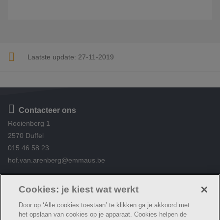
Laatste update:
27-11-2019
Contacteer ons
Rooienberg 1
2570 Duffel
015 46 58 23
hof.van.arenberg@emmaus.be
Volg ons
https://www.facebook.com/De-Peerle-Hof-van-
Cookies: je kiest wat werkt
Arenberg-376696345834584/
Door op ‘Alle cookies toestaan’ te klikken ga je akkoord met
het opslaan van cookies op je apparaat. Cookies helpen de