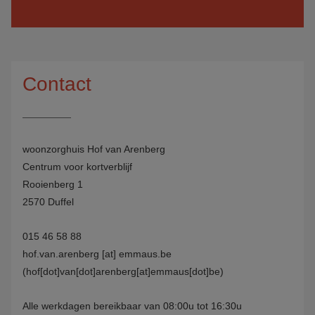
Contact
woonzorghuis Hof van Arenberg
Centrum voor kortverblijf
Rooienberg 1
2570 Duffel
015 46 58 88
hof.van.arenberg
[at]
emmaus.be
(hof[dot]van[dot]arenberg[at]emmaus[dot]be)
Alle werkdagen bereikbaar van 08:00u tot 16:30u