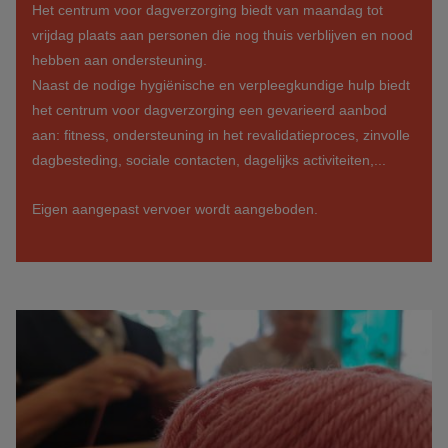
Het centrum voor dagverzorging biedt van maandag tot
vrijdag plaats aan personen die nog thuis verblijven en nood
hebben aan ondersteuning.
Naast de nodige hygiënische en verpleegkundige hulp biedt
het centrum voor dagverzorging een gevarieerd aanbod
aan: fitness, ondersteuning in het revalidatieproces, zinvolle
dagbesteding, sociale contacten, dagelijks activiteiten,...
Eigen aangepast vervoer wordt aangeboden.