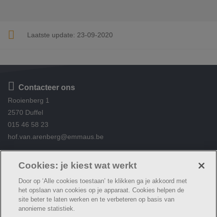
Laatste update:
23-09-2020
Contacteer ons
Rooienberg 1
2570 Duffel
015 46 58 23
hof.van.arenberg@emmaus.be
Volg ons
https://www.facebook.com/De-Peerle-Hof-van-
Cookies: je kiest wat werkt
Arenberg-376696345834584/
Door op ‘Alle cookies toestaan’ te klikken ga je akkoord met
het opslaan van cookies op je apparaat. Cookies helpen de
site beter te laten werken en te verbeteren op basis van
anonieme statistiek.
© Woonzorg Emmaüs