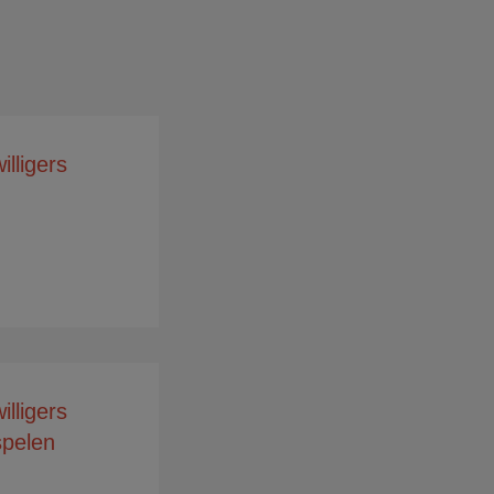
illigers
illigers
spelen