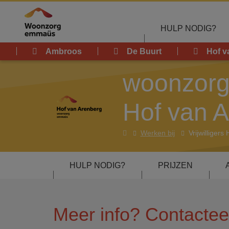
Overslaan en naar de inhoud gaan
HULP NODIG?
Ambroos
De Buurt
Hof v
woonzorgh
Hof van 
woonzorghuis
Werken bij
Vrijwilliger
Hof
van
HULP NODIG?
PRIJZEN
Arenberg
Meer info? Contactee