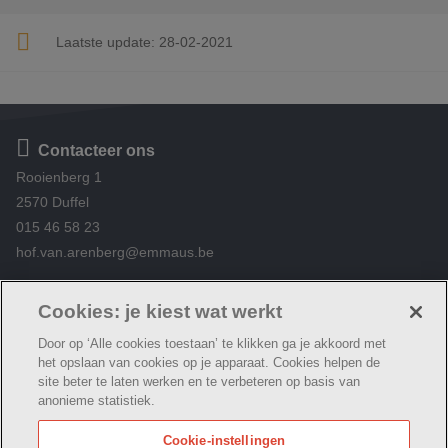
Laatste update:
28-02-2021
Contacteer ons
Rooienberg 1
2570 Duffel
015 46 58 23
hof.van.arenberg@emmaus.be
Volg ons
https://www.facebook.com/De-Peerle-Hof-van-
Cookies: je kiest wat werkt
Arenberg-376696345834584/
Door op ‘Alle cookies toestaan’ te klikken ga je akkoord met
het opslaan van cookies op je apparaat. Cookies helpen de
site beter te laten werken en te verbeteren op basis van
anonieme statistiek.
© Woonzorg Emmaüs
Cookie verklaring
Privacybeleid
Cookie-instellingen
Webtoegankelijkheidsverklaring