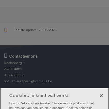
Laatste update:
20-06-2026
Contacteer ons
Rooienberg 1
2570 Duffel
015 46 58 23
hof.van.arenberg@emmaus.be
Volg ons
https://www.facebook.com/De-Peerle-Hof-van-
Cookies: je kiest wat werkt
Arenberg-376696345834584/
Door op ‘Alle cookies toestaan’ te klikken ga je akkoord met
het opslaan van cookies op je apparaat. Cookies helpen de